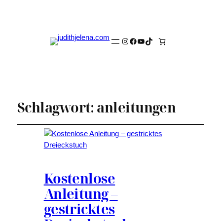
Instagram
Facebook
YouTube
TikTok
Schlagwort:
anleitungen
Kostenlose
Anleitung –
gestricktes