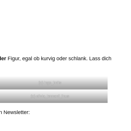
der
Figur, egal ob kurvig oder schlank. Lass dich
(c) inge_knits
(c) olivia_lennard_linus
n Newsletter: