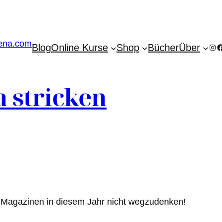
Blog
Online Kurse
Shop
Bücher
Über
Ins
F
a stricken
n Magazinen in diesem Jahr nicht wegzudenken!