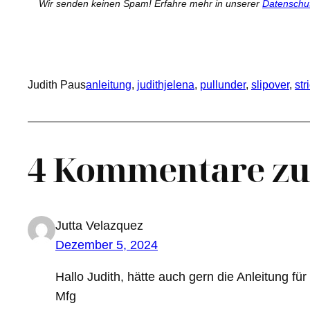
Wir senden keinen Spam! Erfahre mehr in unserer
Datenschu
Judith Paus
anleitung
, 
judithjelena
, 
pullunder
, 
slipover
, 
str
4 Kommentare zu 
Jutta Velazquez
Dezember 5, 2024
Hallo Judith, hätte auch gern die Anleitung f
Mfg