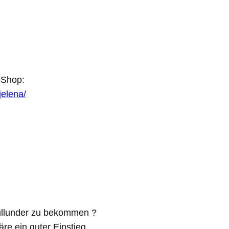
-Shop:
jelena/
Pullunder zu bekommen ?
re ein guter Einstieg.