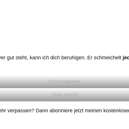
pover gut steht, kann ich dich beruhigen. Er schmeichelt
je
(c) mrs.magic.wool
(c) sis_creative
ehr verpassen? Dann abonniere jetzt meinen kostenlose