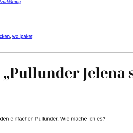
tzerklärung
.
icken
, 
wollpaket
„Pullunder Jelena 
ür den einfachen Pullunder. Wie mache ich es?