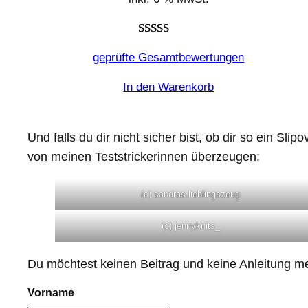
Bewertet
3
geprüfte Gesamtbewertungen
mit
5.00
von 5,
In den Warenkorb
basierend
auf
Kundenbewertungen
Und falls du dir nicht sicher bist, ob dir so ein Sli
von meinen Teststrickerinnen überzeugen:
(c) sandras.lieblingszeug
(c) jennyknits_
Du möchtest keinen Beitrag und keine Anleitung m
Vorname