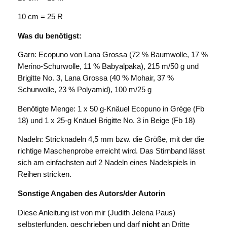
10 cm = 25 R
Was du benötigst:
Garn:
Ecopuno von Lana Grossa (72 % Baumwolle,
17 %
Merino-Schurwolle, 11 % Babyalpaka), 215 m/50 g
und
Brigitte No. 3, Lana Grossa (40 % Mohair,
37 %
Schurwolle, 23 % Polyamid), 100 m/25 g
Benötigte Menge:
1 x 50 g-Knäuel Ecopuno in Grège
(Fb
18) und 1 x 25-g Knäuel Brigitte No. 3 in Beige (Fb 18)
Nadeln:
Stricknadeln 4,5 mm bzw. die Größe, mit der
die
richtige Maschenprobe erreicht wird. Das Stirnband
lässt
sich am einfachsten auf 2 Nadeln eines Nadel
spiels in
Reihen stricken.
Sonstige Angaben des Autors/der Autorin
Diese Anleitung ist von mir (Judith Jelena Paus)
selbsterfunden, geschrieben und darf
nicht
an Dritte