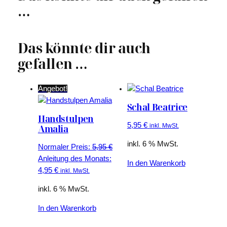
…
Das könnte dir auch
gefallen …
Angebot!
Schal Beatrice
Handstulpen
5,95
€
inkl. MwSt.
Amalia
inkl. 6 % MwSt.
Ursprünglicher
Normaler Preis:
5,95
€
Preis
Anleitung des Monats:
In den Warenkorb
Aktueller
war:
4,95
€
inkl. MwSt.
Preis
5,95 €
inkl. 6 % MwSt.
ist:
4,95 €.
In den Warenkorb