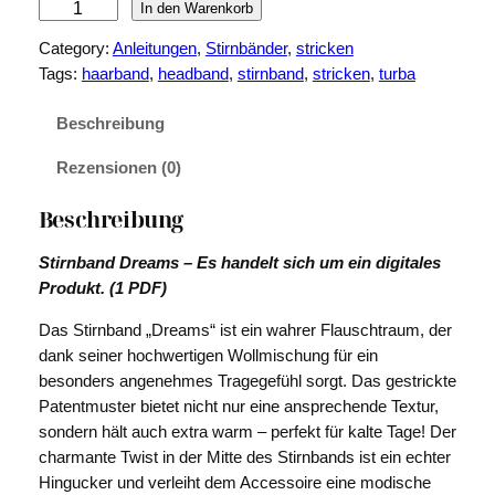
S
In den Warenkorb
t
Category:
Anleitungen
, 
Stirnbänder
, 
stricken
i
Tags:
haarband
, 
headband
, 
stirnband
, 
stricken
, 
turba
r
n
Beschreibung
b
a
Rezensionen (0)
n
d
Beschreibung
D
r
Stirnband Dreams – Es handelt sich um ein digitales
e
Produkt. (1 PDF)
a
Das Stirnband „Dreams“ ist ein wahrer Flauschtraum, der
m
dank seiner hochwertigen Wollmischung für ein
s
besonders angenehmes Tragegefühl sorgt. Das gestrickte
M
Patentmuster bietet nicht nur eine ansprechende Textur,
e
sondern hält auch extra warm – perfekt für kalte Tage! Der
n
charmante Twist in der Mitte des Stirnbands ist ein echter
g
Hingucker und verleiht dem Accessoire eine modische
e