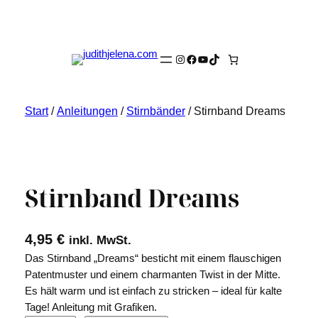
Instagram
Facebook
YouTube
TikTok
Start
/
Anleitungen
/
Stirnbänder
/ Stirnband Dreams
Stirnband Dreams
4,95
€
inkl. MwSt.
Das Stirnband „Dreams“ besticht mit einem flauschigen
Patentmuster und einem charmanten Twist in der Mitte.
Es hält warm und ist einfach zu stricken – ideal für kalte
Tage! Anleitung mit Grafiken.