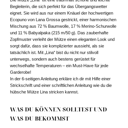
Die Mütze „Lina“ ist eine traumhaft schöne und leichte
Begleiterin, die sich perfekt für das Übergangswetter
eignet. Sie wird aus nur einem Knäuel der hochwertigen
Ecopuno von Lana Grossa gestrickt, einer harmonischen
Mischung aus 72 % Baumwolle, 17 % Merino-Schurwolle
und 11 % Babyalpaka (215 m/50 g). Das zauberhafte
Zopfmuster verleiht der Mütze einen eleganten Look und
sorgt dafür, dass sie komplizierter aussieht, als sie
tatsächlich ist. Mit „Lina“ bist du nicht nur stilvoll
unterwegs, sondern auch bestens gerüstet für
wechselhafte Temperaturen – ein Must-Have für jede
Garderobe!
In der 6-seitigen Anleitung erkläre ich dir mit Hilfe einer
Strickschrift und einer schriftlichen Anleitung wie du die
hübsche Mütze Lina stricken kannst.
WAS DU KÖNNEN SOLLTEST UND
WAS DU BEKOMMST