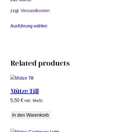
gewählt
werden
zzgl.
Versandkosten
Dieses
Ausführung wählen
Produkt
weist
mehrere
Varianten
auf.
Related products
Die
Optionen
können
auf
der
Mütze Till
Produktseite
5,50
€
inkl. MwSt.
gewählt
werden
In den Warenkorb