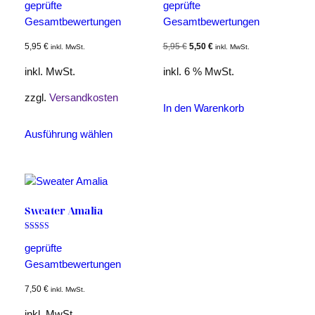
5.00
5.00
geprüfte
geprüfte
von 5
von 5
Gesamtbewertungen
Gesamtbewertungen
Ursprünglicher
Aktueller
5,95
€
5,95
€
5,50
€
inkl. MwSt.
inkl. MwSt.
Preis
Preis
inkl. MwSt.
inkl. 6 % MwSt.
war:
ist:
5,95 €
5,50 €.
zzgl.
Versandkosten
In den Warenkorb
Dieses
Ausführung wählen
Produkt
weist
mehrere
Varianten
auf.
Sweater Amalia
Die
Optionen
Bewertet mit
5.00
geprüfte
können
von 5
Gesamtbewertungen
auf
der
7,50
€
inkl. MwSt.
Produktseite
inkl. MwSt.