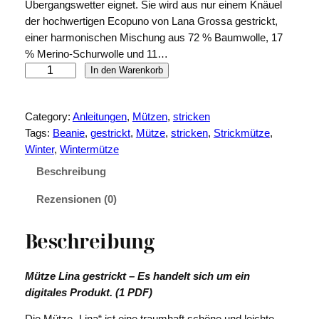
Übergangswetter eignet. Sie wird aus nur einem Knäuel
der hochwertigen Ecopuno von Lana Grossa gestrickt,
einer harmonischen Mischung aus 72 % Baumwolle, 17
% Merino-Schurwolle und 11…
M
In den Warenkorb
ü
t
Category:
Anleitungen
, 
Mützen
, 
stricken
z
Tags:
Beanie
, 
gestrickt
, 
Mütze
, 
stricken
, 
Strickmütze
, 
e
Winter
, 
Wintermütze
L
i
Beschreibung
n
Rezensionen (0)
a
M
e
Beschreibung
n
g
Mütze Lina gestrickt – Es handelt sich um ein
e
digitales Produkt. (1 PDF)