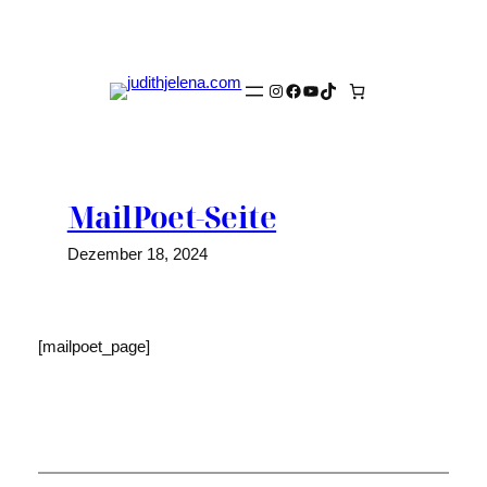
Zum
Inhalt
springen
Instagram
Facebook
YouTube
TikTok
MailPoet-Seite
Dezember 18, 2024
[mailpoet_page]