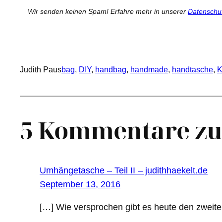
Wir senden keinen Spam! Erfahre mehr in unserer
Datenschu
Judith Paus
bag
, 
DIY
, 
handbag
, 
handmade
, 
handtasche
, 
K
5 Kommentare zu 
Umhängetasche – Teil II – judithhaekelt.de
September 13, 2016
[…] Wie versprochen gibt es heute den zweite