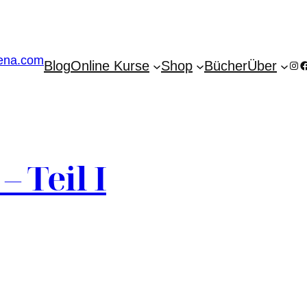
Blog
Online Kurse
Shop
Bücher
Über
Ins
F
 Teil I