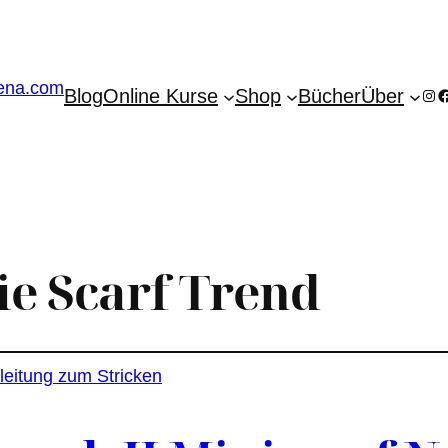
Blog
Online Kurse
Shop
Bücher
Über
Ins
F
ie Scarf Trend