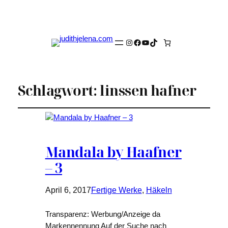
Instagram
Facebook
YouTube
TikTok
Schlagwort:
linssen hafner
Mandala by Haafner
– 3
April 6, 2017
Fertige Werke
, 
Häkeln
Transparenz: Werbung/Anzeige da
Markennennung Auf der Suche nach