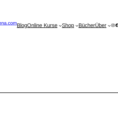
Blog
Online Kurse
Shop
Bücher
Über
Ins
F