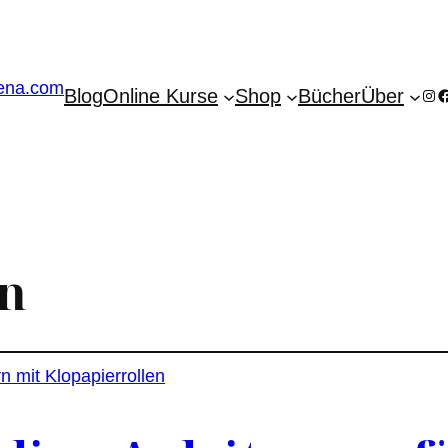
Blog
Online Kurse
Shop
Bücher
Über
Ins
F
n