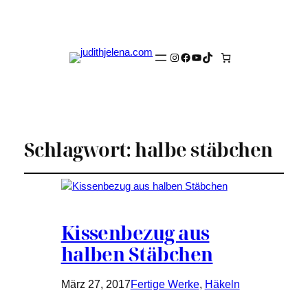
Instagram
Facebook
YouTube
TikTok
Schlagwort:
halbe stäbchen
Kissenbezug aus
halben Stäbchen
März 27, 2017
Fertige Werke
, 
Häkeln