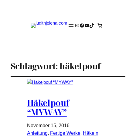
Instagram
Facebook
YouTube
TikTok
Schlagwort:
häkelpouf
Häkelpouf
“MYWAY”
November 15, 2016
Anleitung
, 
Fertige Werke
, 
Häkeln
, 