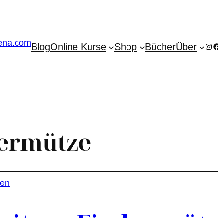
Blog
Online Kurse
Shop
Bücher
Über
Ins
F
hermütze