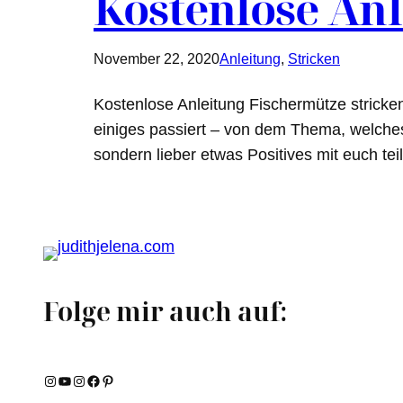
Kostenlose Anl
November 22, 2020
Anleitung
, 
Stricken
Kostenlose Anleitung Fischermütze strick
einiges passiert – von dem Thema, welches 
sondern lieber etwas Positives mit euch te
Folge mir auch auf:
Instagram
YouTube
Instagram
Facebook
Pinterest