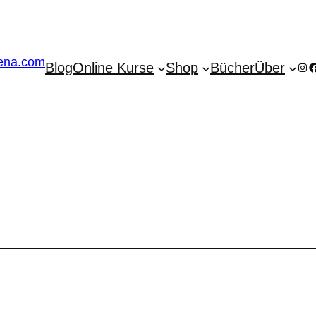
Blog
Online Kurse
Shop
Bücher
Über
Ins
F