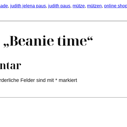
ade
, 
judith jelena paus
, 
judith paus
, 
mütze
, 
mützen
, 
online sho
„Beanie time“
ntar
rderliche Felder sind mit
*
markiert