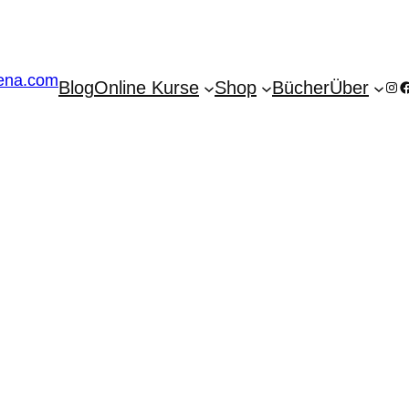
Blog
Online Kurse
Shop
Bücher
Über
Ins
F