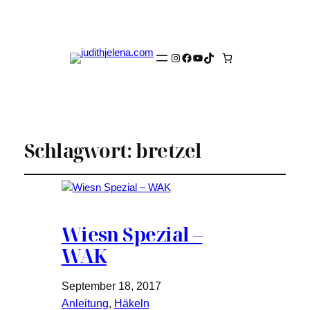
Instagram
Facebook
YouTube
TikTok
Schlagwort:
bretzel
Wiesn Spezial –
WAK
September 18, 2017
Anleitung
, 
Häkeln