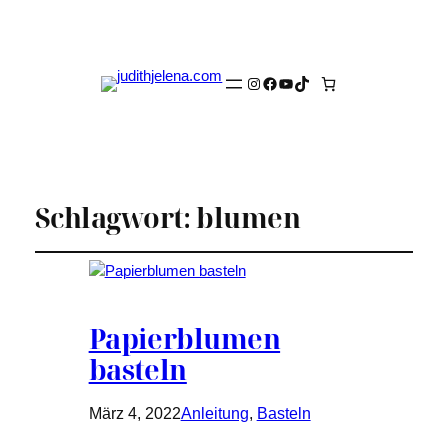
Instagram
Facebook
YouTube
TikTok
Schlagwort:
blumen
Papierblumen
basteln
März 4, 2022
Anleitung
, 
Basteln