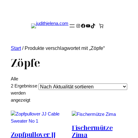
Instagram
Facebook
YouTube
TikTok
Start
/ Produkte verschlagwortet mit „Zöpfe“
Zöpfe
Alle
2 Ergebnisse
werden
Nach
angezeigt
Aktualität
sortiert
Fischermütze
Zopfpullover JJ
Zima