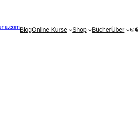
Blog
Online Kurse
Shop
Bücher
Über
Ins
F