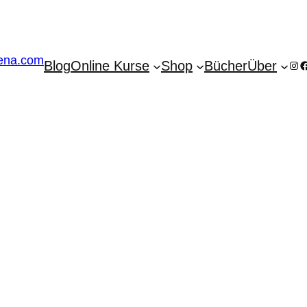
Blog
Online Kurse
Shop
Bücher
Über
Ins
F