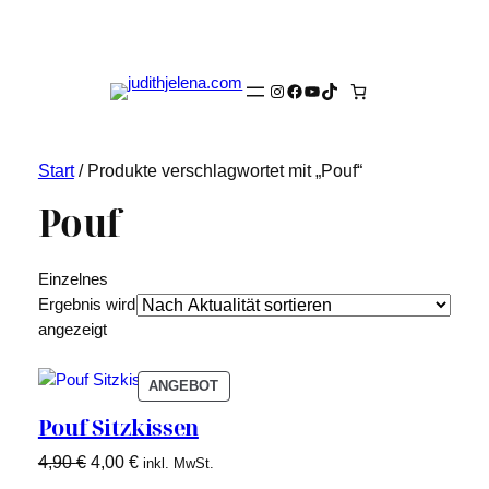
Instagram
Facebook
YouTube
TikTok
Start
/ Produkte verschlagwortet mit „Pouf“
Pouf
Einzelnes
Ergebnis wird
angezeigt
PRODUKT
ANGEBOT
IM
Pouf Sitzkissen
ANGEBOT
Ursprünglicher
Aktueller
4,90
€
4,00
€
inkl. MwSt.
Preis
Preis