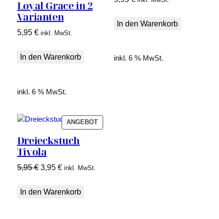
Loyal Grace in 2
Varianten
In den Warenkorb
5,95
€
inkl. MwSt.
In den Warenkorb
inkl. 6 % MwSt.
inkl. 6 % MwSt.
PRODUKT
ANGEBOT
IM
Dreieckstuch
ANGEBOT
Tivola
Ursprünglicher
Aktueller
5,95
€
3,95
€
inkl. MwSt.
Preis
Preis
war:
ist:
In den Warenkorb
5,95 €
3,95 €.