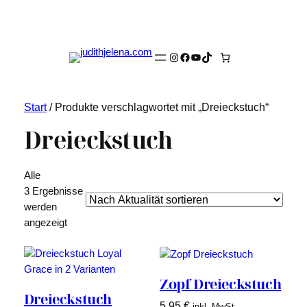
Instagram
Facebook
YouTube
TikTok
Start
/ Produkte verschlagwortet mit „Dreieckstuch“
Dreieckstuch
Alle
3 Ergebnisse
werden
Nach
angezeigt
Aktualität
sortiert
Zopf Dreieckstuch
Dreieckstuch
5,95
€
inkl. MwSt.