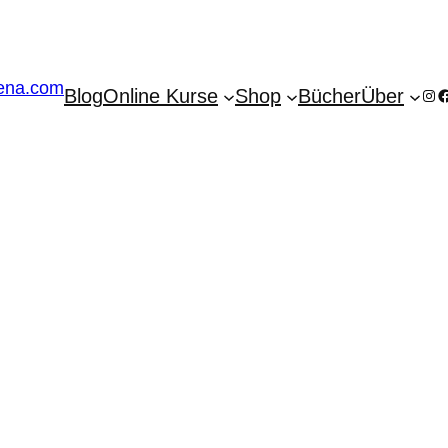
Blog
Online Kurse
Shop
Bücher
Über
Ins
F