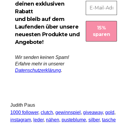
deinen exklusiven
Rabatt
und bleib auf dem
Laufenden über unsere
neuesten Produkte und
Angebote!
Wir senden keinen Spam!
Erfahre mehr in unserer
Datenschutzerklärung
.
Judith Paus
1000 follower
, 
clutch
, 
gewinnspiel
, 
giveaway
, 
gold
, 
instagram
, 
leder
, 
nähen
, 
pusteblume
, 
silber
, 
tasche