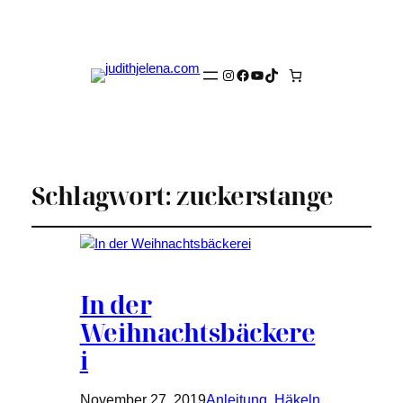
Instagram
Facebook
YouTube
TikTok
Schlagwort:
zuckerstange
In der
Weihnachtsbäckere
i
November 27, 2019
Anleitung
, 
Häkeln