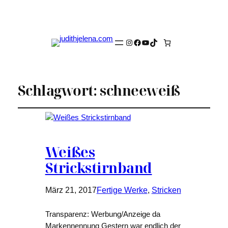
Instagram
Facebook
YouTube
TikTok
Schlagwort:
schneeweiß
Weißes
Strickstirnband
März 21, 2017
Fertige Werke
, 
Stricken
Transparenz: Werbung/Anzeige da
Markennennung Gestern war endlich der