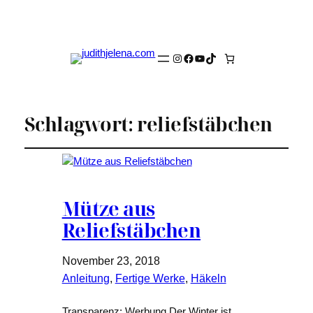
Instagram
Facebook
YouTube
TikTok
Schlagwort:
reliefstäbchen
Mütze aus
Reliefstäbchen
November 23, 2018
Anleitung
, 
Fertige Werke
, 
Häkeln
Transparenz: Werbung Der Winter ist