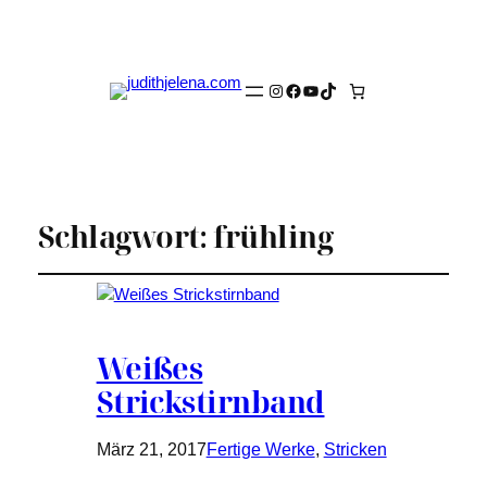
Instagram
Facebook
YouTube
TikTok
Schlagwort:
frühling
Weißes
Strickstirnband
März 21, 2017
Fertige Werke
, 
Stricken