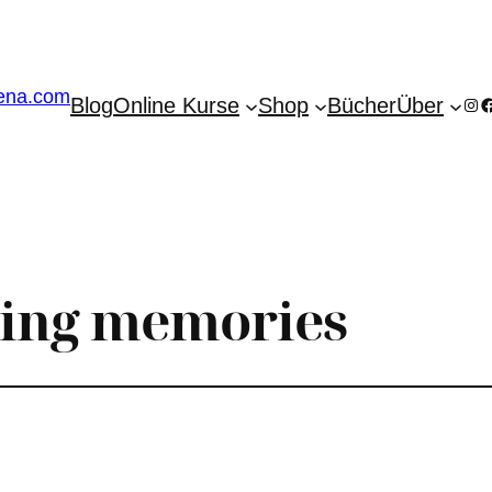
Blog
Online Kurse
Shop
Bücher
Über
Ins
F
ting memories