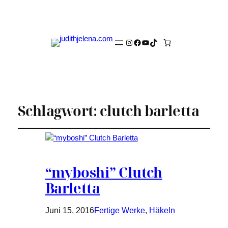
Instagram
Facebook
YouTube
TikTok
Schlagwort:
clutch barletta
“myboshi” Clutch
Barletta
Juni 15, 2016
Fertige Werke
, 
Häkeln