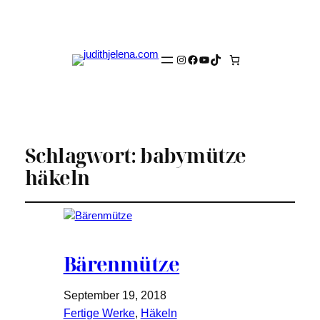
Instagram
Facebook
YouTube
TikTok
Schlagwort:
babymütze
häkeln
Bärenmütze
September 19, 2018
Fertige Werke
, 
Häkeln