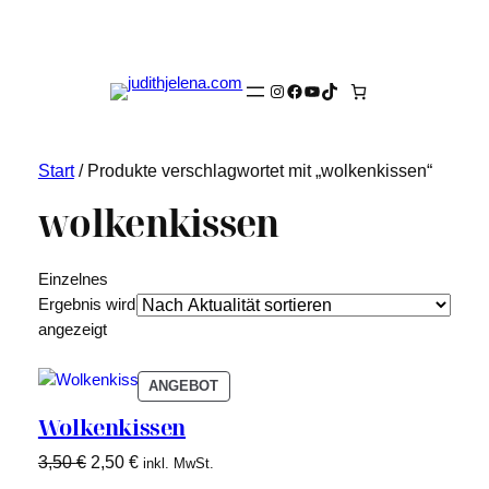
Instagram
Facebook
YouTube
TikTok
Start
/ Produkte verschlagwortet mit „wolkenkissen“
wolkenkissen
Einzelnes
Ergebnis wird
angezeigt
PRODUKT
ANGEBOT
IM
Wolkenkissen
ANGEBOT
Ursprünglicher
Aktueller
3,50
€
2,50
€
inkl. MwSt.
Preis
Preis