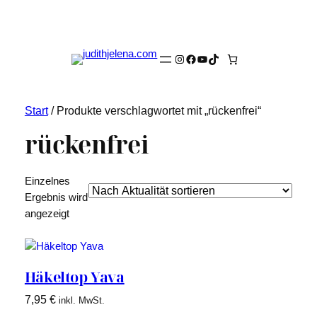
Instagram
Facebook
YouTube
TikTok
Start
/ Produkte verschlagwortet mit „rückenfrei“
rückenfrei
Einzelnes
Ergebnis wird
angezeigt
Häkeltop Yava
7,95
€
inkl. MwSt.