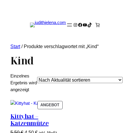
Instagram
Facebook
YouTube
TikTok
Start
/ Produkte verschlagwortet mit „Kind“
Kind
Einzelnes
Ergebnis wird
angezeigt
PRODUKT
ANGEBOT
IM
Kittyhat –
ANGEBOT
Katzenmütze
Ursprünglicher
Aktueller
5,50
€
4,50
€
inkl. MwSt.