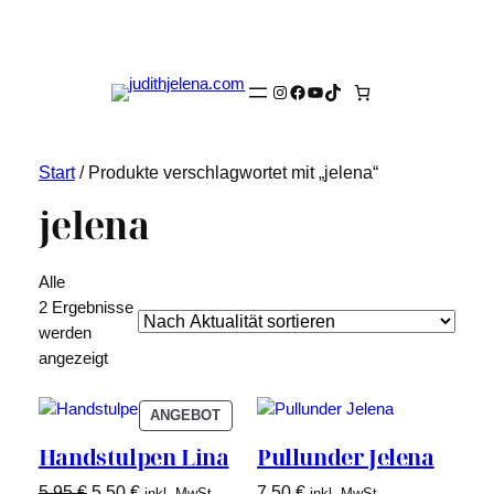
Instagram
Facebook
YouTube
TikTok
Start
/ Produkte verschlagwortet mit „jelena“
jelena
Alle
2 Ergebnisse
werden
Nach
angezeigt
Aktualität
sortiert
PRODUKT
ANGEBOT
IM
Handstulpen Lina
Pullunder Jelena
ANGEBOT
Ursprünglicher
Aktueller
5,95
€
5,50
€
7,50
€
inkl. MwSt.
inkl. MwSt.