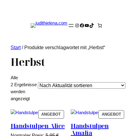
Instagram
Facebook
YouTube
TikTok
Start
/ Produkte verschlagwortet mit „Herbst“
Herbst
Alle
2 Ergebnisse
werden
Nach
angezeigt
Aktualität
sortiert
PRODUKT
PRODU
ANGEBOT
ANGEBOT
IM
IM
Handstulpen Alice
Handstulpen
ANGEBOT
ANGEB
Amalia
Ursprünglicher
Normaler Preis:
5,95
€