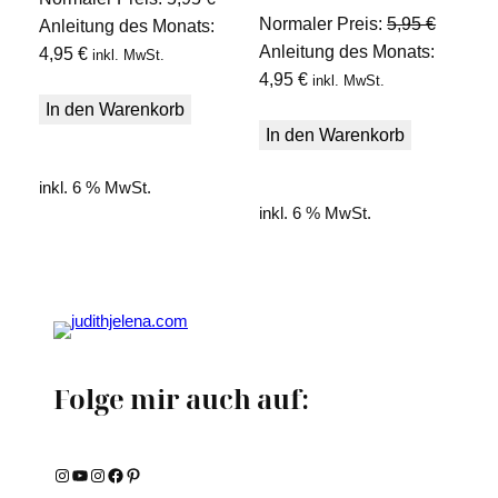
Ursprün
Normaler Preis:
5,95
€
Preis
Anleitung des Monats:
Preis
Anleitung des Monats:
Aktueller
war:
4,95
€
inkl. MwSt.
Aktueller
war:
4,95
€
Preis
5,95 €
inkl. MwSt.
Preis
5,95 €
ist:
In den Warenkorb
ist:
In den Warenkorb
4,95 €.
4,95 €.
inkl. 6 % MwSt.
inkl. 6 % MwSt.
Folge mir auch auf:
Instagram
YouTube
Instagram
Facebook
Pinterest