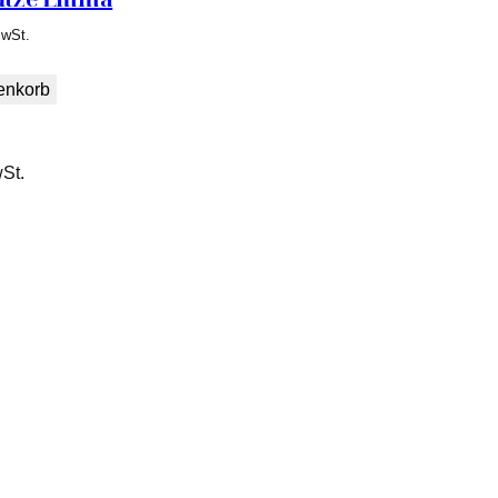
MwSt.
enkorb
wSt.