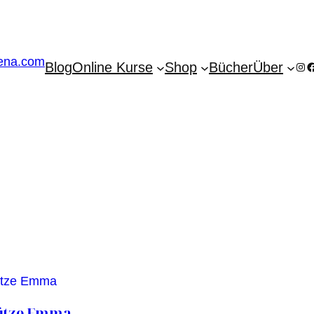
Blog
Online Kurse
Shop
Bücher
Über
Ins
F
ütze Emma