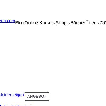
Blog
Online Kurse
Shop
Bücher
Über
Ins
F
PRODUKT
ANGEBOT
IM