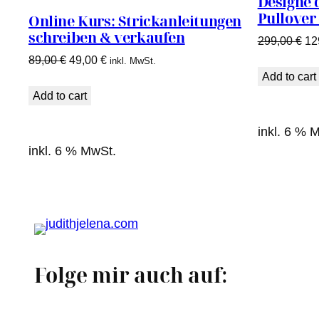
Designe 
ANGEBOT
Pullover
Online Kurs: Strickanleitungen
schreiben & verkaufen
Ur
299,00
€
12
Pr
Ursprünglicher
Aktueller
89,00
€
49,00
€
inkl. MwSt.
wa
Add to cart
Preis
Preis
29
war:
ist:
Add to cart
89,00 €
49,00 €.
inkl. 6 % 
inkl. 6 % MwSt.
Folge mir auch auf: