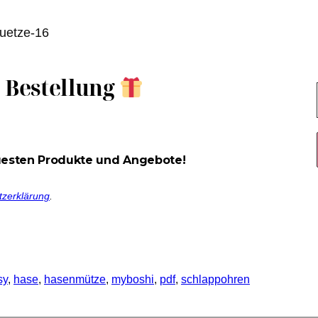
e Bestellung
uesten Produkte und Angebote!
tzerklärung
.
sy
, 
hase
, 
hasenmütze
, 
myboshi
, 
pdf
, 
schlappohren