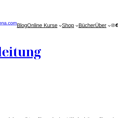
Blog
Online Kurse
Shop
Bücher
Über
Ins
F
eitung