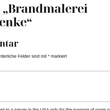
 „Brandmalerei
enke“
ntar
rderliche Felder sind mit
*
markiert
ent to a server in the USA only for the purpose of spam 