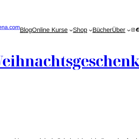
Blog
Online Kurse
Shop
Bücher
Über
Ins
F
eihnachtsgeschen