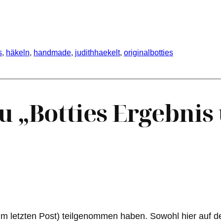
s
, 
häkeln
, 
handmade
, 
judithhaekelt
, 
originalbotties
 „Botties Ergebnis
um letzten Post) teilgenommen haben. Sowohl hier auf d