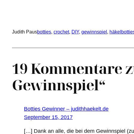
Judith Paus
botties
, 
crochet
, 
DIY
, 
gewinnspiel
, 
häkelbottie
19 Kommentare zu
Gewinnspiel“
Botties Gewinner – judithhaekelt.de
September 15, 2017
[…] Dank an alle, die bei dem Gewinnspiel (z