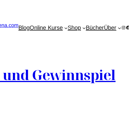
Blog
Online Kurse
Shop
Bücher
Über
Ins
F
s und Gewinnspiel